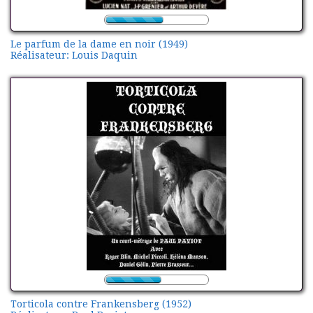
Le parfum de la dame en noir (1949)
Réalisateur: Louis Daquin
Torticola contre Frankensberg (1952)